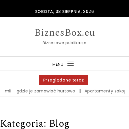
Skip to content
SOBOTA, 08 SIERPNIA, 2026
BiznesBox.eu
Biznesowe publikacje
MENU
Toggle
navigation
Przeglądane teraz
dzie je zamawiać hurtowo
|
Apartamenty zakopane – świet
Kategoria:
Blog