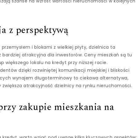
szają szanse na wzrost wartości nieruchomości w kolejnych
ja z perspektywą
przemysłem i blokami z wielkiej płyty, dzielnica ta
z bardziej atrakcyjna dla inwestorów. Ceny mieszkań są tu
p większego lokalu na kredyt przy niższej racie.
ntów dzięki rozwiniętej komunikacji miejskiej i bliskości
jących wynajem długoterminowy to ciekawa alternatywa,
y zwiększa atrakcyjność dzielnicy na rynku nieruchomości.
przy zakupie mieszkania na
a kredyt, warto wziąć pod uwagę kilka kluczowych aspektów: