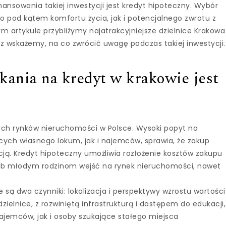
ansowania takiej inwestycji jest kredyt hipoteczny. Wybór
o pod kątem komfortu życia, jak i potencjalnego zwrotu z
ym artykule przybliżymy najatrakcyjniejsze dzielnice Krakowa
z wskażemy, na co zwrócić uwagę podczas takiej inwestycji.
kania na kredyt w krakowie jest
ych rynków nieruchomości w Polsce. Wysoki popyt na
cych własnego lokum, jak i najemców, sprawia, że zakup
ją. Kredyt hipoteczny umożliwia rozłożenie kosztów zakupu
lub młodym rodzinom wejść na rynek nieruchomości, nawet
e są dwa czynniki: lokalizacja i perspektywy wzrostu wartości
elnice, z rozwiniętą infrastrukturą i dostępem do edukacji,
najemców, jak i osoby szukające stałego miejsca