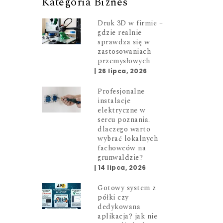
Kategoria Biznes
Druk 3D w firmie –
gdzie realnie
sprawdza się w
zastosowaniach
przemysłowych
|
26 lipca, 2026
Profesjonalne
instalacje
elektryczne w
sercu poznania.
dlaczego warto
wybrać lokalnych
fachowców na
grunwaldzie?
|
14 lipca, 2026
Gotowy system z
półki czy
dedykowana
aplikacja? jak nie