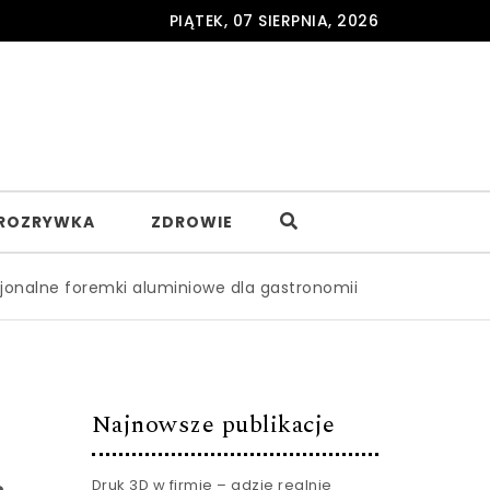
PIĄTEK, 07 SIERPNIA, 2026
ROZRYWKA
ZDROWIE
mki aluminiowe dla gastronomii – gdzie je zamawiać hurtow
Najnowsze publikacje
Druk 3D w firmie – gdzie realnie