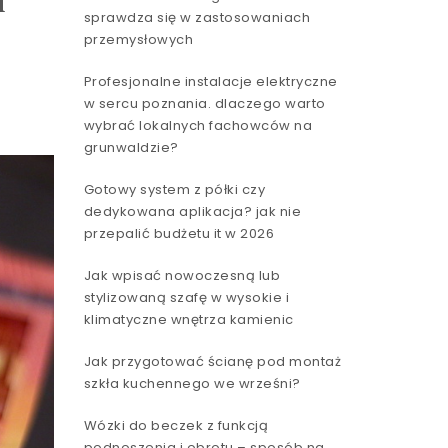
h
sprawdza się w zastosowaniach
przemysłowych
Profesjonalne instalacje elektryczne
w sercu poznania. dlaczego warto
wybrać lokalnych fachowców na
grunwaldzie?
Gotowy system z półki czy
dedykowana aplikacja? jak nie
przepalić budżetu it w 2026
Jak wpisać nowoczesną lub
stylizowaną szafę w wysokie i
klimatyczne wnętrza kamienic
Jak przygotować ścianę pod montaż
szkła kuchennego we wrześni?
Wózki do beczek z funkcją
podnoszenia i obrotu – sposób na