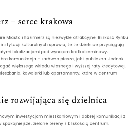
erz – serce krakowa
e Miasto i Kazimierz są niezwykle atrakcyjne. Bliskość Rynk
instytucji kulturalnych sprawia, że te dzielnice przyciągają
nałymi lokalizacjami pod wynajem krótkoterminowy.
bra komunikacja – zarówno piesza, jak i publiczna. Jednak
ać większego wkładu własnego i wyższej raty kredytowej.
ieszkania, kawalerki lub apartamenty, które w centrum
e rozwijająca się dzielnica
i nowym inwestycjom mieszkaniowym i dobrej komunikacji z
 spokojniejsze, zielone tereny z bliskością centrum.