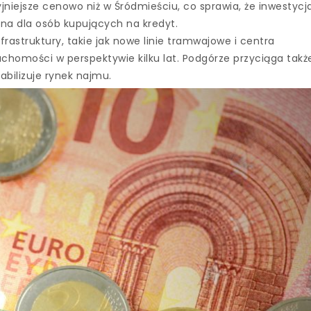
jniejsze cenowo niż w Śródmieściu, co sprawia, że inwestycj
lna dla osób kupujących na kredyt.
astruktury, takie jak nowe linie tramwajowe i centra
uchomości w perspektywie kilku lat. Podgórze przyciąga takż
abilizuje rynek najmu.