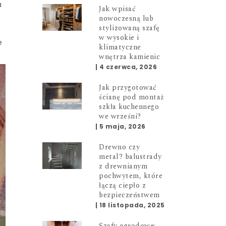
a
Jak wpisać
nowoczesną lub
stylizowaną szafę
w wysokie i
e
klimatyczne
wnętrza kamienic
|
4 czerwca, 2026
Jak przygotować
ścianę pod montaż
szkła kuchennego
we wrześni?
|
5 maja, 2026
Drewno czy
metal? balustrady
z drewnianym
pochwytem, które
łączą ciepło z
bezpieczeństwem
|
18 listopada, 2025
Szafy ogrodowe: