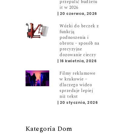
przepalić budżetu
it w 2026
|
20 czerwca, 2026
Wózki do beczek z
funkcją
podnoszenia i
u
obrotu – sposób na
precyzyjne
dozowanie cieczy
|
16 kwietnia, 2026
Filmy reklamowe
w krakowie –
dlaczego wideo
sprzedaje lepiej
niż tekst
|
20 stycznia, 2026
Kategoria Dom