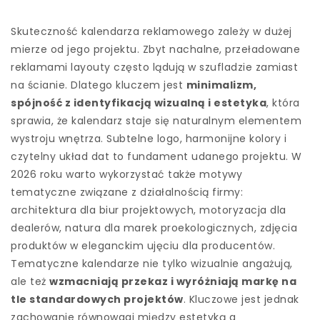
Skuteczność kalendarza reklamowego zależy w dużej
mierze od jego projektu. Zbyt nachalne, przeładowane
reklamami layouty często lądują w szufladzie zamiast
na ścianie. Dlatego kluczem jest
minimalizm,
spójność z identyfikacją wizualną i estetyka
, która
sprawia, że kalendarz staje się naturalnym elementem
wystroju wnętrza. Subtelne logo, harmonijne kolory i
czytelny układ dat to fundament udanego projektu. W
2026 roku warto wykorzystać także motywy
tematyczne związane z działalnością firmy:
architektura dla biur projektowych, motoryzacja dla
dealerów, natura dla marek proekologicznych, zdjęcia
produktów w eleganckim ujęciu dla producentów.
Tematyczne kalendarze nie tylko wizualnie angażują,
ale też
wzmacniają przekaz i wyróżniają markę na
tle standardowych projektów
. Kluczowe jest jednak
zachowanie równowagi między estetyką a