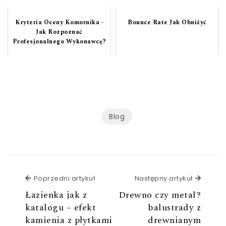
Kryteria Oceny Komornika -
Bounce Rate Jak Obniżyć
Jak Rozpoznać
Profesjonalnego Wykonawcę?
Blog
Poprzedni artykuł
Poprzedni artykuł
Następny artykuł
Następ
Łazienka jak z
Drewno czy metal?
katalogu – efekt
balustrady z
kamienia z płytkami
drewnianym