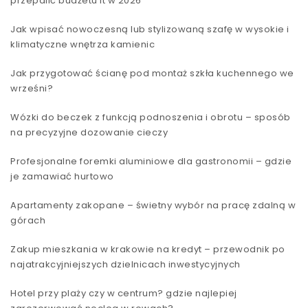
przepalić budżetu it w 2026
Jak wpisać nowoczesną lub stylizowaną szafę w wysokie i
klimatyczne wnętrza kamienic
Jak przygotować ścianę pod montaż szkła kuchennego we
wrześni?
Wózki do beczek z funkcją podnoszenia i obrotu – sposób
na precyzyjne dozowanie cieczy
Profesjonalne foremki aluminiowe dla gastronomii – gdzie
je zamawiać hurtowo
Apartamenty zakopane – świetny wybór na pracę zdalną w
górach
Zakup mieszkania w krakowie na kredyt – przewodnik po
najatrakcyjniejszych dzielnicach inwestycyjnych
Hotel przy plaży czy w centrum? gdzie najlepiej