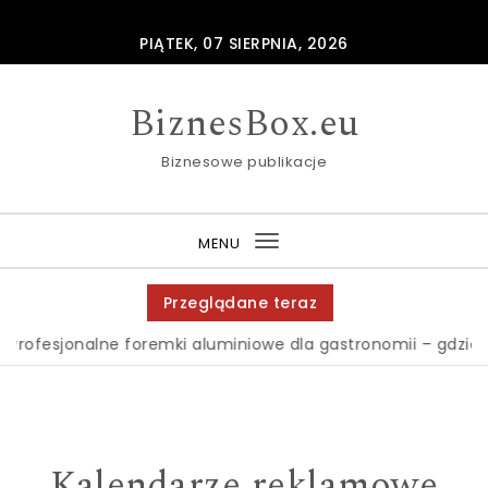
Skip to content
PIĄTEK, 07 SIERPNIA, 2026
BiznesBox.eu
Biznesowe publikacje
MENU
Toggle
navigation
Przeglądane teraz
jonalne foremki aluminiowe dla gastronomii – gdzie je zam
Kalendarze reklamowe