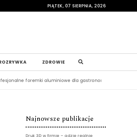
PIĄTEK, 07 SIERPNIA, 2026
ROZRYWKA
ZDROWIE
e foremki aluminiowe dla gastronomii – gdzie je zamawiać
Najnowsze publikacje
Druk 3D w firmie – gdzie realnie