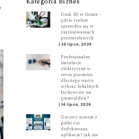
Kategoria Biznes
e
Druk 3D w firmie –
gdzie realnie
sprawdza się w
zastosowaniach
przemysłowych
|
26 lipca, 2026
Profesjonalne
instalacje
elektryczne w
sercu poznania.
dlaczego warto
wybrać lokalnych
fachowców na
grunwaldzie?
|
14 lipca, 2026
Gotowy system z
półki czy
dedykowana
aplikacja? jak nie