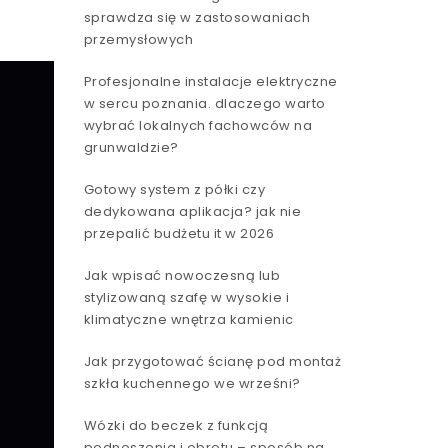
sprawdza się w zastosowaniach
przemysłowych
Profesjonalne instalacje elektryczne
w sercu poznania. dlaczego warto
wybrać lokalnych fachowców na
grunwaldzie?
Gotowy system z półki czy
dedykowana aplikacja? jak nie
przepalić budżetu it w 2026
Jak wpisać nowoczesną lub
stylizowaną szafę w wysokie i
klimatyczne wnętrza kamienic
Jak przygotować ścianę pod montaż
szkła kuchennego we wrześni?
Wózki do beczek z funkcją
podnoszenia i obrotu – sposób na