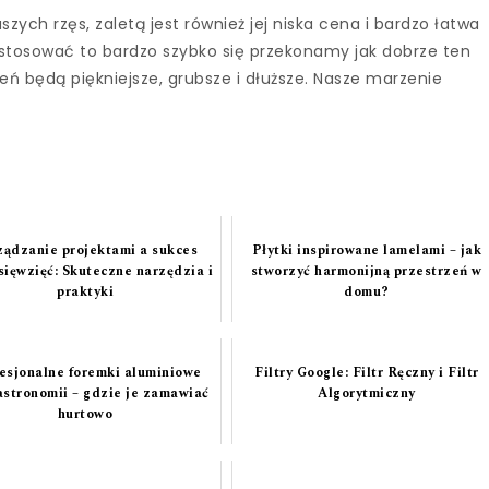
zych rzęs, zaletą jest również jej niska cena i bardzo łatwa
z stosować to bardzo szybko się przekonamy jak dobrze ten
ień będą piękniejsze, grubsze i dłuższe. Nasze marzenie
ządzanie projektami a sukces
Płytki inspirowane lamelami – jak
sięwzięć: Skuteczne narzędzia i
stworzyć harmonijną przestrzeń w
praktyki
domu?
esjonalne foremki aluminiowe
Filtry Google: Filtr Ręczny i Filtr
astronomii – gdzie je zamawiać
Algorytmiczny
hurtowo