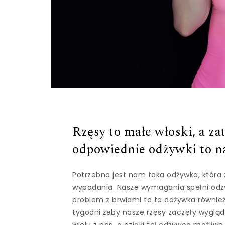
Rzęsy to małe włoski, a z
odpowiednie odżywki to na
Potrzebna jest nam taka odżywka, która 
wypadania. Nasze wymagania spełni odżyw
problem z brwiami to ta odżywka równi
tygodni żeby nasze rzęsy zaczęły wygląda
wielu z nas, a dzięki tej odżywce możliwe