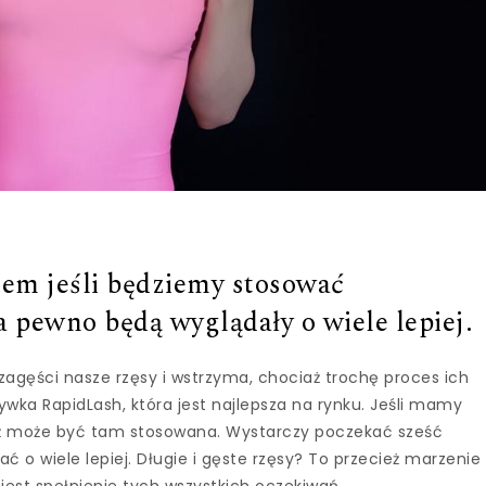
atem jeśli będziemy stosować
 pewno będą wyglądały o wiele lepiej.
zagęści nasze rzęsy i wstrzyma, chociaż trochę proces ich
ka RapidLash, która jest najlepsza na rynku. Jeśli mamy
eż może być tam stosowana. Wystarczy poczekać sześć
ć o wiele lepiej. Długie i gęste rzęsy? To przecież marzenie
 jest spełnienie tych wszystkich oczekiwań.