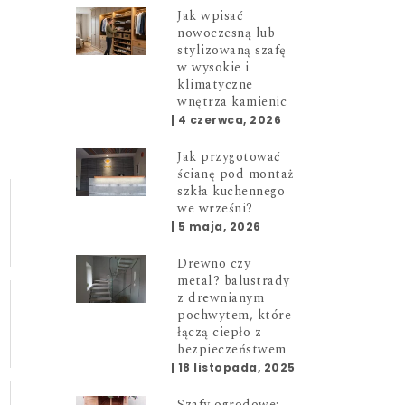
Jak wpisać
nowoczesną lub
stylizowaną szafę
w wysokie i
klimatyczne
wnętrza kamienic
|
4 czerwca, 2026
Jak przygotować
ścianę pod montaż
szkła kuchennego
we wrześni?
|
5 maja, 2026
Drewno czy
metal? balustrady
z drewnianym
pochwytem, które
łączą ciepło z
bezpieczeństwem
|
18 listopada, 2025
Szafy ogrodowe: