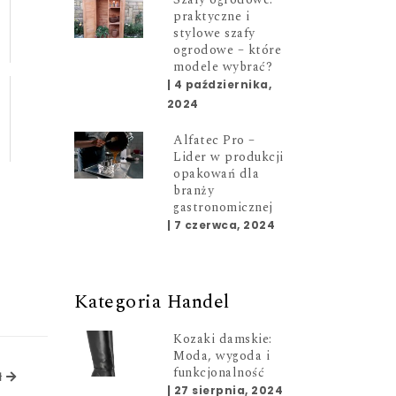
praktyczne i
stylowe szafy
ogrodowe – które
modele wybrać?
|
4 października,
2024
Alfatec Pro –
Lider w produkcji
opakowań dla
branży
gastronomicznej
|
7 czerwca, 2024
Kategoria Handel
Kozaki damskie:
Moda, wygoda i
funkcjonalność
ł
Następny artykuł
|
27 sierpnia, 2024