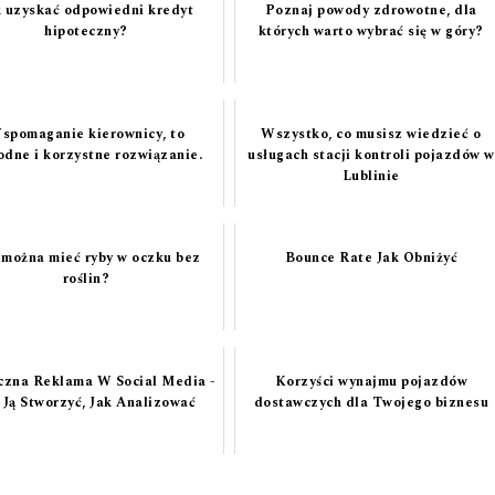
k uzyskać odpowiedni kredyt
Poznaj powody zdrowotne, dla
hipoteczny?
których warto wybrać się w góry?
spomaganie kierownicy, to
Wszystko, co musisz wiedzieć o
dne i korzystne rozwiązanie.
usługach stacji kontroli pojazdów w
Lublinie
 można mieć ryby w oczku bez
Bounce Rate Jak Obniżyć
roślin?
czna Reklama W Social Media -
Korzyści wynajmu pojazdów
 Ją Stworzyć, Jak Analizować
dostawczych dla Twojego biznesu