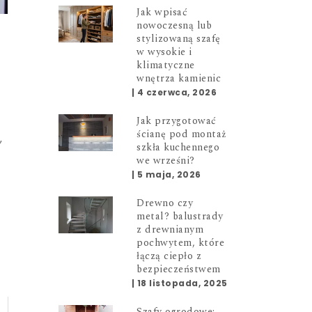
Jak wpisać
nowoczesną lub
stylizowaną szafę
w wysokie i
klimatyczne
wnętrza kamienic
|
4 czerwca, 2026
Jak przygotować
ścianę pod montaż
,
szkła kuchennego
we wrześni?
|
5 maja, 2026
Drewno czy
metal? balustrady
z drewnianym
pochwytem, które
łączą ciepło z
bezpieczeństwem
|
18 listopada, 2025
Szafy ogrodowe: