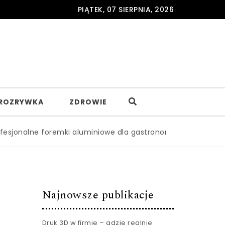
PIĄTEK, 07 SIERPNIA, 2026
ROZRYWKA
ZDROWIE
e foremki aluminiowe dla gastronomii – gdzie je zamawiać 
Najnowsze publikacje
Druk 3D w firmie – gdzie realnie