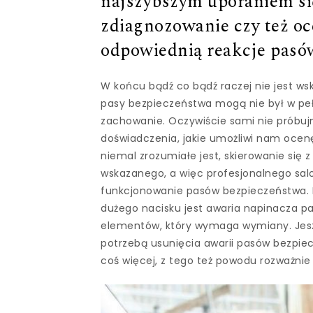
najszybszym uporaniem si
zdiagnozowanie czy też oc
odpowiednią reakcje pasó
W końcu bądź co bądź raczej nie jest w
pasy bezpieczeństwa mogą nie był w pełn
zachowanie. Oczywiście sami nie próbujm
doświadczenia, jakie umożliwi nam oce
niemal zrozumiałe jest, skierowanie się
wskazanego, a więc profesjonalnego sal
funkcjonowanie pasów bezpieczeństwa. 
dużego nacisku jest awaria napinacza 
elementów, który wymaga wymiany. Jeszc
potrzebą usunięcia awarii pasów bezpie
coś więcej, z tego też powodu rozważni