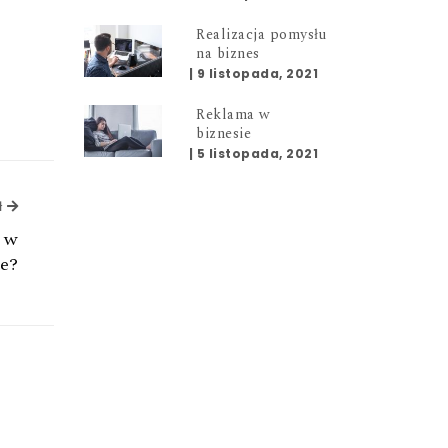
Realizacja pomysłu
na biznes
|
9 listopada, 2021
Reklama w
biznesie
|
5 listopada, 2021
ł
Następny artykuł
a w
e?