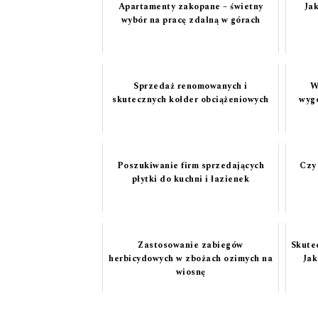
Apartamenty zakopane – świetny
Ja
wybór na pracę zdalną w górach
Sprzedaż renomowanych i
W
skutecznych kołder obciążeniowych
wygo
Poszukiwanie firm sprzedających
Czy
płytki do kuchni i łazienek
Zastosowanie zabiegów
Skute
herbicydowych w zbożach ozimych na
Jak
wiosnę