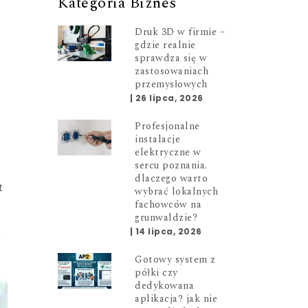
Kategoria Biznes
Druk 3D w firmie –
gdzie realnie
sprawdza się w
zastosowaniach
przemysłowych
|
26 lipca, 2026
Profesjonalne
instalacje
elektryczne w
sercu poznania.
dlaczego warto
t
wybrać lokalnych
fachowców na
grunwaldzie?
|
14 lipca, 2026
e
Gotowy system z
półki czy
dedykowana
aplikacja? jak nie