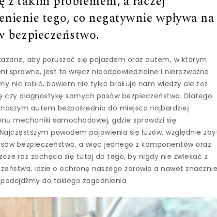
ę z takim problemem, a raczej
enienie tego, co negatywnie wpływa na
w bezpieczeństwo.
skazane, aby poruszać się pojazdem oraz autem, w którym
i sprawne, jest to wręcz nieodpowiedzialne i nierozważne
y nic robić, bowiem nie tylko brakuje nam wiedzy ale też
nę czy diagnostykę samych pasów bezpieczeństwa. Dlatego
 z naszym autem bezpośrednio do miejsca najbardziej
onu mechaniki samochodowej, gdzie sprawdzi się
Najczęstszym powodem pojawienia się luzów, względnie zby
pasów bezpieczeństwa, a więc jednego z komponentów oraz
ze raz zachęca się tutaj do tego, by nigdy nie zwlekać z
czeństwa, idzie o ochronę naszego zdrowia a nawet znaczni
e podejdźmy do takiego zagadnienia.