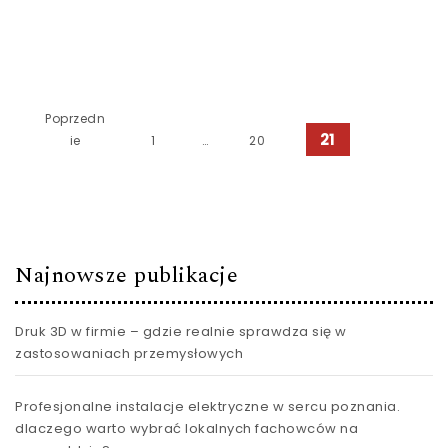
Poprzedn
Stronicowanie wpisów
21
ie
1
…
20
Najnowsze publikacje
Druk 3D w firmie – gdzie realnie sprawdza się w
zastosowaniach przemysłowych
Profesjonalne instalacje elektryczne w sercu poznania.
dlaczego warto wybrać lokalnych fachowców na