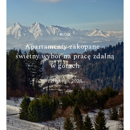
BLOG
Apartamenty zakopane –
świetny wybór na pracę zdalną
w górach
|
21 lutego, 2026