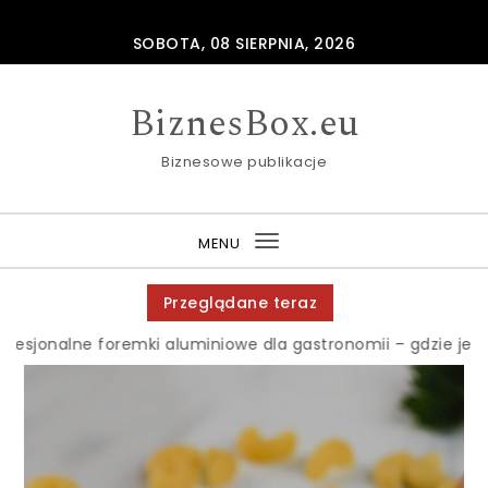
Skip to content
SOBOTA, 08 SIERPNIA, 2026
BiznesBox.eu
Biznesowe publikacje
MENU
Toggle
navigation
Przeglądane teraz
oremki aluminiowe dla gastronomii – gdzie je zamawiać hur