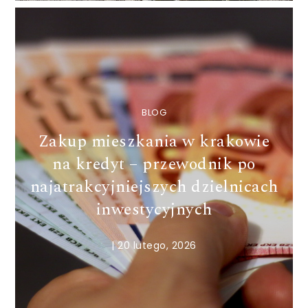
BLOG
Zakup mieszkania w krakowie
na kredyt – przewodnik po
najatrakcyjniejszych dzielnicach
inwestycyjnych
|
20 lutego, 2026