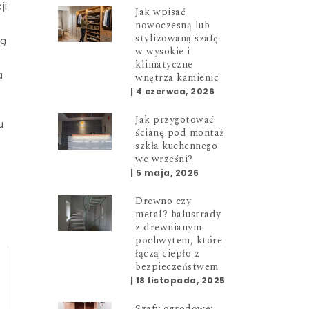
ji
Jak wpisać
nowoczesną lub
stylizowaną szafę
ją
w wysokie i
klimatyczne
a
wnętrza kamienic
|
4 czerwca, 2026
Jak przygotować
u
ścianę pod montaż
szkła kuchennego
we wrześni?
|
5 maja, 2026
Drewno czy
metal? balustrady
z drewnianym
pochwytem, które
łączą ciepło z
bezpieczeństwem
|
18 listopada, 2025
Szafy ogrodowe: