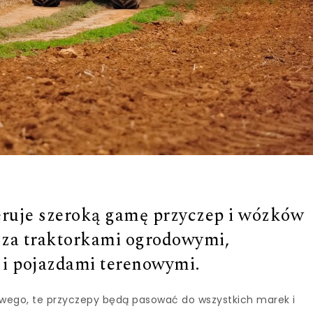
eruje szeroką gamę przyczep i wózków
za traktorkami ogrodowymi,
i pojazdami terenowymi.
ego, te przyczepy będą pasować do wszystkich marek i