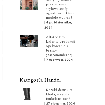
praktyczne i
stylowe szafy
ogrodowe – które
modele wybrać?
|
4 października,
2024
Alfatec Pro –
e
Lider w produkcji
opakowań dla
branży
gastronomicznej
|
7 czerwca, 2024
Kategoria Handel
Kozaki damskie:
Moda, wygoda i
funkcjonalność
|
27 sierpnia, 2024