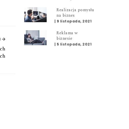
Realizacja pomysłu
na biznes
|
9 listopada, 2021
Reklama w
biznesie
ł
Następny artykuł
|
5 listopada, 2021
ych
ch