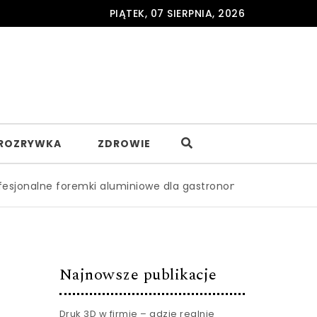
PIĄTEK, 07 SIERPNIA, 2026
ROZRYWKA
ZDROWIE
e foremki aluminiowe dla gastronomii – gdzie je zamawiać 
Najnowsze publikacje
Druk 3D w firmie – gdzie realnie