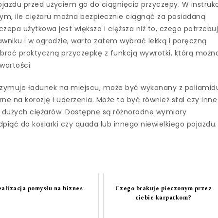
azdu przed użyciem go do ciągnięcia przyczepy. W instrukc
 tym, ile ciężaru można bezpiecznie ciągnąć za posiadaną
zepa użytkowa jest większa i cięższa niż to, czego potrzebu
awniku i w ogrodzie, warto zatem wybrać lekką i poręczną
ybrać praktyczną przyczepkę z funkcją wywrotki, którą możn
wartości.
utrzymuje ładunek na miejscu, może być wykonany z poliamid
orne na korozję i uderzenia. Może to być również stal czy inne
 dużych ciężarów. Dostępne są różnorodne wymiary
iąć do kosiarki czy quada lub innego niewielkiego pojazdu.
alizacja pomysłu na biznes
Czego brakuje pieczonym przez
ciebie karpatkom?