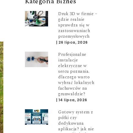
Kategoria Biznes
Druk 3D w firmie –
gdzie realnie
sprawdza się w
zastosowaniach
przemysłowych
|
26 lipca, 2026
Profesjonalne
instalacje
elektryczne w
sercu poznania.
dlaczego warto
wybrać lokalnych
fachowców na
grunwaldzie?
|
14 lipca, 2026
Gotowy system z
półki czy
dedykowana
aplikacja? jak nie