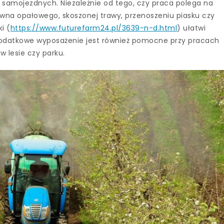
 samojezdnych. Niezależnie od tego, czy praca polega na
wna opałowego, skoszonej trawy, przenoszeniu piasku czy
i (
https://www.futurefarm24.pl/3639-n-d.html
) ułatwi
e dodatkowe wyposażenie jest również pomocne przy pracach
 w lesie czy parku.