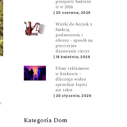
przepalić budżetu
it w 2026
|
20 czerwca, 2026
Wózki do beczek z
funkcją
podnoszenia i
obrotu – sposób na
precyzyjne
dozowanie cieczy
|
16 kwietnia, 2026
Filmy reklamowe
w krakowie –
dlaczego wideo
sprzedaje lepiej
niż tekst
|
20 stycznia, 2026
,
Kategoria Dom