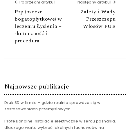
Poprzedni artykuł
Poprzedni artykuł
Następny artykuł
Następ
Prp (osocze
Zalety i Wady
bogatopłytkowe) w
Przeszczepu
leczeniu Łysienia –
Włosów FUE
skuteczność i
procedura
Najnowsze publikacje
Druk 3D w firmie – gdzie realnie sprawdza się w
zastosowaniach przemysłowych
Profesjonalne instalacje elektryczne w sercu poznania.
dlaczego warto wybrać lokalnych fachowców na