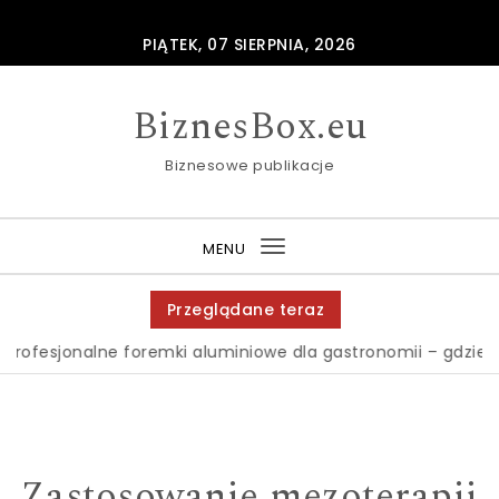
Skip to content
PIĄTEK, 07 SIERPNIA, 2026
BiznesBox.eu
Biznesowe publikacje
MENU
Toggle
navigation
Przeglądane teraz
esjonalne foremki aluminiowe dla gastronomii – gdzie je z
Zastosowanie mezoterapii