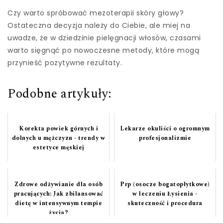
Czy warto spróbować mezoterapii skóry głowy?
Ostateczna decyzja należy do Ciebie, ale miej na
uwadze, że w dziedzinie pielęgnacji włosów, czasami
warto sięgnąć po nowoczesne metody, które mogą
przynieść pozytywne rezultaty.
Podobne artykuły:
Korekta powiek górnych i
Lekarze okuliści o ogromnym
dolnych u mężczyzn - trendy w
profesjonalizmie
estetyce męskiej
Zdrowe odżywianie dla osób
Prp (osocze bogatopłytkowe)
pracujących: Jak zbilansować
w leczeniu Łysienia -
dietę w intensywnym tempie
skuteczność i procedura
życia?