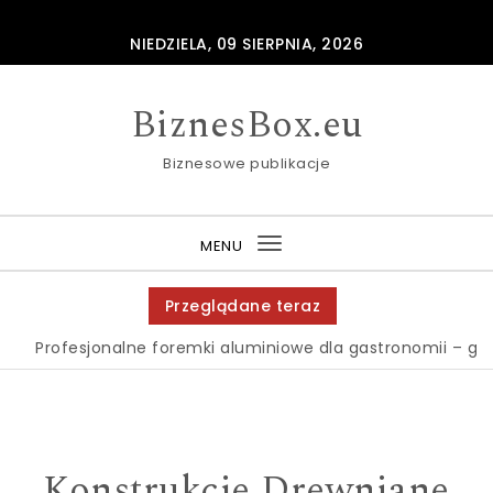
Skip to content
NIEDZIELA, 09 SIERPNIA, 2026
BiznesBox.eu
Biznesowe publikacje
MENU
Toggle
navigation
Przeglądane teraz
rofesjonalne foremki aluminiowe dla gastronomii – gdzie j
Konstrukcje Drewniane