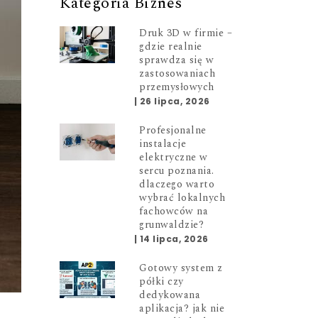
Kategoria Biznes
Druk 3D w firmie –
gdzie realnie
sprawdza się w
zastosowaniach
przemysłowych
|
26 lipca, 2026
Profesjonalne
instalacje
elektryczne w
sercu poznania.
dlaczego warto
wybrać lokalnych
fachowców na
grunwaldzie?
|
14 lipca, 2026
Gotowy system z
półki czy
dedykowana
aplikacja? jak nie