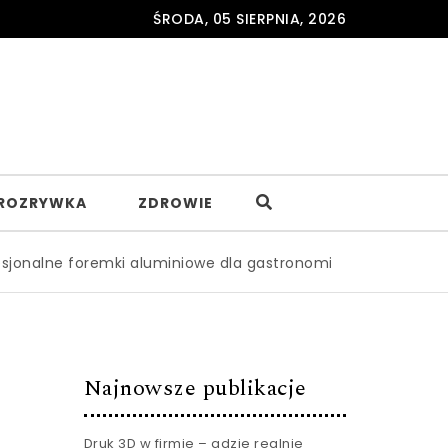
ŚRODA, 05 SIERPNIA, 2026
ROZRYWKA
ZDROWIE
remki aluminiowe dla gastronomii – gdzie je zamawiać hurt
Najnowsze publikacje
Druk 3D w firmie – gdzie realnie