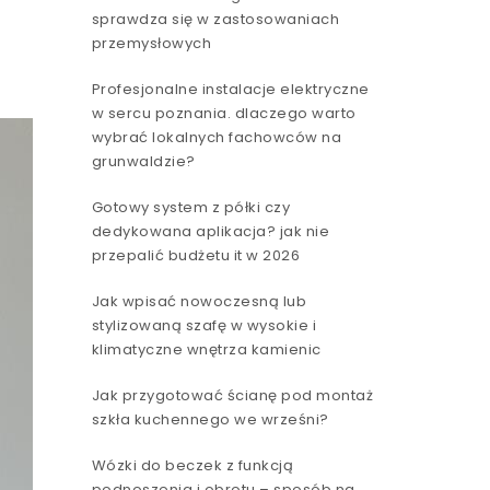
sprawdza się w zastosowaniach
przemysłowych
Profesjonalne instalacje elektryczne
w sercu poznania. dlaczego warto
wybrać lokalnych fachowców na
grunwaldzie?
Gotowy system z półki czy
dedykowana aplikacja? jak nie
przepalić budżetu it w 2026
Jak wpisać nowoczesną lub
stylizowaną szafę w wysokie i
klimatyczne wnętrza kamienic
Jak przygotować ścianę pod montaż
szkła kuchennego we wrześni?
Wózki do beczek z funkcją
podnoszenia i obrotu – sposób na