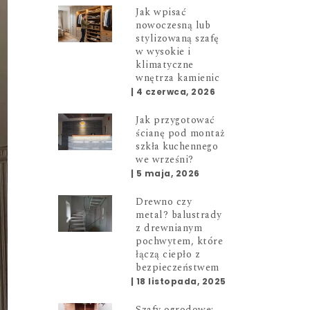
Jak wpisać
nowoczesną lub
stylizowaną szafę
w wysokie i
klimatyczne
wnętrza kamienic
|
4 czerwca, 2026
Jak przygotować
ścianę pod montaż
szkła kuchennego
we wrześni?
|
5 maja, 2026
Drewno czy
metal? balustrady
z drewnianym
pochwytem, które
łączą ciepło z
bezpieczeństwem
|
18 listopada, 2025
Szafy ogrodowe: