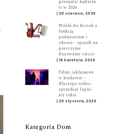
przepalić budżetu
it w 2026
|
20 czerwca, 2026
Wózki do beczek z
o
funkcją
podnoszenia i
obrotu – sposób na
precyzyjne
dozowanie cieczy
k
|
16 kwietnia, 2026
Filmy reklamowe
w krakowie –
dlaczego wideo
sprzedaje lepiej
niż tekst
|
20 stycznia, 2026
Kategoria Dom