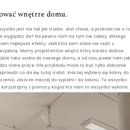
ktować wnętrze domu.
stko jest nie tak jak trzeba. Jest chaos, a przecież nie o t
 wyglądać źle? Na pewno nam na tym nie zależy, dlatego
m najlepsze efekty. Jeśli ktoś sam sobie nie radzi z
cjalistę. Mamy projektantów wnętrz który bardzo dobrze
ejdzie taka osoba do naszego domu, a od razu powie nam ja
zo różne prace. Dla przykładu może to być tylko dobranie
 sprawdzi co da się tutaj zrobić. Inaczej wybiera się kolory do
enia. Jeszcze inaczej do sypialni i do salonu. To wszystko
 korzystajmy z pomocy kogoś kto nam to wszystko wykona.