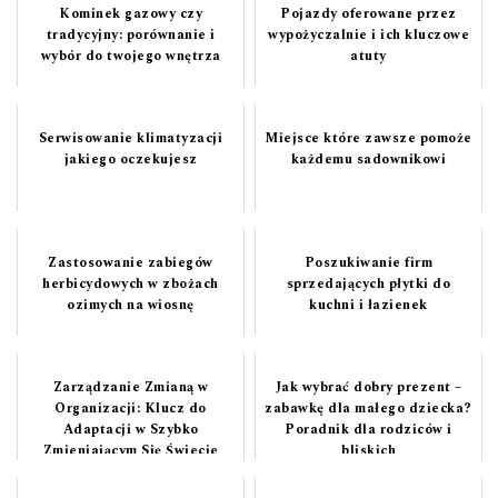
Kominek gazowy czy
Pojazdy oferowane przez
tradycyjny: porównanie i
wypożyczalnie i ich kluczowe
wybór do twojego wnętrza
atuty
Serwisowanie klimatyzacji
Miejsce które zawsze pomoże
jakiego oczekujesz
każdemu sadownikowi
Zastosowanie zabiegów
Poszukiwanie firm
herbicydowych w zbożach
sprzedających płytki do
ozimych na wiosnę
kuchni i łazienek
Zarządzanie Zmianą w
Jak wybrać dobry prezent –
Organizacji: Klucz do
zabawkę dla małego dziecka?
Adaptacji w Szybko
Poradnik dla rodziców i
Zmieniającym Się Świecie
bliskich