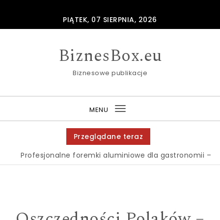
Skip to content
PIĄTEK, 07 SIERPNIA, 2026
BiznesBox.eu
Biznesowe publikacje
MENU
Toggle
navigation
Przeglądane teraz
Profesjonalne foremki aluminiowe dla gastronomii – gdzi
Oszczędności Polaków –