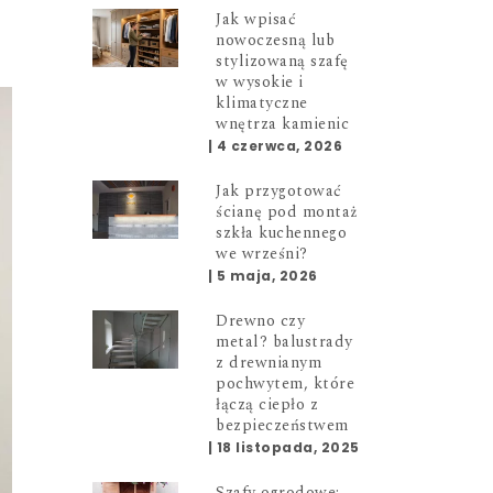
Jak wpisać
nowoczesną lub
stylizowaną szafę
w wysokie i
klimatyczne
wnętrza kamienic
|
4 czerwca, 2026
Jak przygotować
ścianę pod montaż
szkła kuchennego
we wrześni?
|
5 maja, 2026
Drewno czy
metal? balustrady
z drewnianym
pochwytem, które
łączą ciepło z
bezpieczeństwem
|
18 listopada, 2025
Szafy ogrodowe: