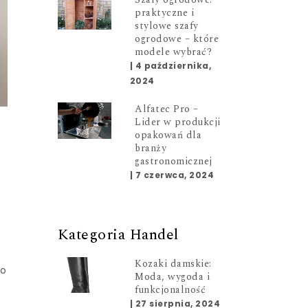
praktyczne i
stylowe szafy
ogrodowe – które
modele wybrać?
|
4 października,
2024
Alfatec Pro –
Lider w produkcji
opakowań dla
branży
gastronomicznej
|
7 czerwca, 2024
Kategoria Handel
Kozaki damskie:
 o
Moda, wygoda i
funkcjonalność
|
27 sierpnia, 2024