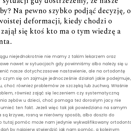
 sytuacji gdy dostrzeżemy, że nasze
by? Na pewno szybko podjąć decyzję, o
woistej deformacji, kiedy chodzi o
zajął się ktoś kto ma o tym wiedzę a
nta.
iągu niejednokrotnie nie mamy z takim lekarzem oraz
ekawe nawet w sytuacjach gdy powinniśmy albo należy się u
mienić nasze dotychczasowe nastawienie, ale na ortodontę
go czym się on zajmuje jednocześnie działań jakie podejmuje
zu, choć również problemów ze szczęką lub żuchwą. Właśnie
oblem, również zająć się leczeniem czy systematyczną
ia zębów u dzieci, choć pomaga też dorosłym jacy nie
umieć ten fakt. Jeżeli więc tak jak powiedziano na samym
 są krzywe, rosną w nierówny sposób, albo doszło do
to tutaj pomóc może nam jedynie wykwalifikowany ortodont
badań by najpierw stwierdzić jak nam pomóc, a kolejnym