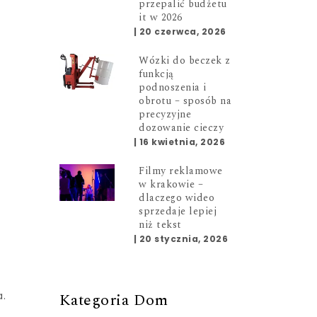
przepalić budżetu
it w 2026
|
20 czerwca, 2026
Wózki do beczek z
funkcją
podnoszenia i
obrotu – sposób na
precyzyjne
dozowanie cieczy
|
16 kwietnia, 2026
Filmy reklamowe
w krakowie –
,
dlaczego wideo
sprzedaje lepiej
niż tekst
|
20 stycznia, 2026
Kategoria Dom
a.