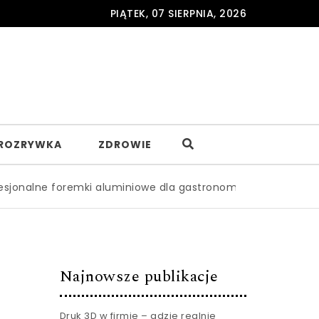
PIĄTEK, 07 SIERPNIA, 2026
ROZRYWKA
ZDROWIE
foremki aluminiowe dla gastronomii – gdzie je zamawiać hu
Najnowsze publikacje
Druk 3D w firmie – gdzie realnie