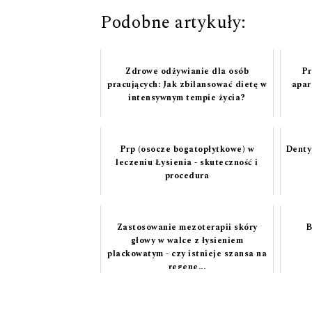
Podobne artykuły:
Zdrowe odżywianie dla osób
Pr
pracujących: Jak zbilansować dietę w
apar
intensywnym tempie życia?
Prp (osocze bogatopłytkowe) w
Denty
leczeniu Łysienia - skuteczność i
procedura
Zastosowanie mezoterapii skóry
B
głowy w walce z łysieniem
plackowatym - czy istnieje szansa na
regene...