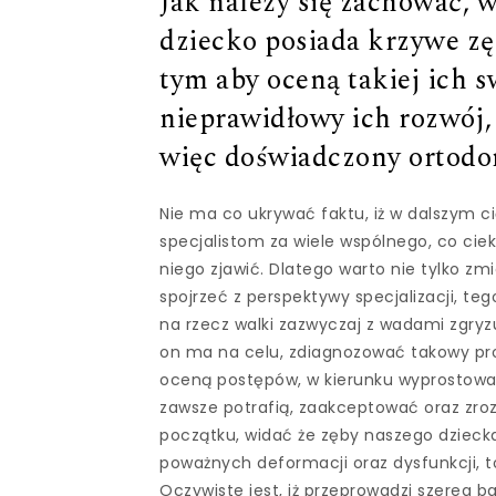
Jak należy się zachować, w
dziecko posiada krzywe zę
tym aby oceną takiej ich s
nieprawidłowy ich rozwój, 
więc doświadczony ortodo
Nie ma co ukrywać faktu, iż w dalszym c
specjalistom za wiele wspólnego, co ci
niego zjawić. Dlatego warto nie tylko z
spojrzeć z perspektywy specjalizacji, te
na rzecz walki zazwyczaj z wadami zgry
on ma na celu, zdiagnozować takowy pr
oceną postępów, w kierunku wyprostowan
zawsze potrafią, zaakceptować oraz zroz
początku, widać że zęby naszego dziecka
poważnych deformacji oraz dysfunkcji, 
Oczywiste jest, iż przeprowadzi szereg 