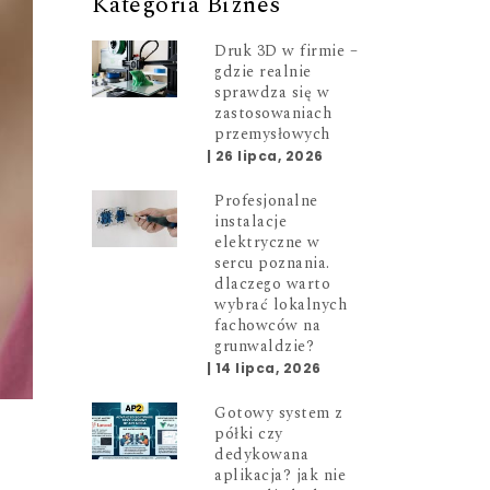
Kategoria Biznes
Druk 3D w firmie –
gdzie realnie
sprawdza się w
zastosowaniach
przemysłowych
|
26 lipca, 2026
Profesjonalne
instalacje
elektryczne w
sercu poznania.
dlaczego warto
wybrać lokalnych
fachowców na
grunwaldzie?
|
14 lipca, 2026
Gotowy system z
półki czy
dedykowana
aplikacja? jak nie