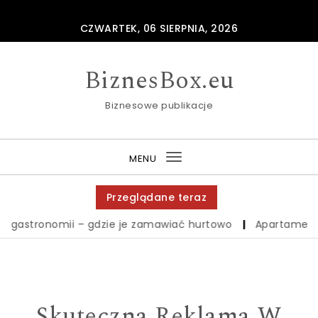
Skip to content
CZWARTEK, 06 SIERPNIA, 2026
BiznesBox.eu
Biznesowe publikacje
MENU
Toggle
navigation
Przeglądane teraz
ronomii – gdzie je zamawiać hurtowo
|
Apartamenty zakop
Skuteczna Reklama W