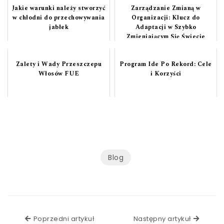
Jakie warunki należy stworzyć
Zarządzanie Zmianą w
w chłodni do przechowywania
Organizacji: Klucz do
jabłek
Adaptacji w Szybko
Zmieniającym Się Świecie
Zalety i Wady Przeszczepu
Program Ide Po Rekord: Cele
Włosów FUE
i Korzyści
Blog
Poprzedni artykuł
Poprzedni artykuł
Następny artykuł
Następ