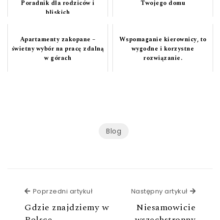
Poradnik dla rodziców i
Twojego domu
bliskich
Apartamenty zakopane –
Wspomaganie kierownicy, to
świetny wybór na pracę zdalną
wygodne i korzystne
w górach
rozwiązanie.
Blog
Poprzedni artykuł
Poprzedni artykuł
Następny artykuł
Następ
Gdzie znajdziemy w
Niesamowicie
Polsce
wszechstronny