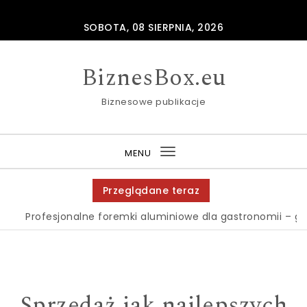
Skip to content
SOBOTA, 08 SIERPNIA, 2026
BiznesBox.eu
Biznesowe publikacje
MENU
Toggle
navigation
Przeglądane teraz
rofesjonalne foremki aluminiowe dla gastronomii – gdzie j
Sprzedaż jak najlepszych